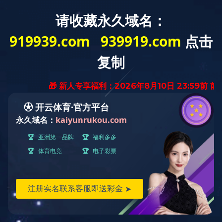
Chaoyang hongda machinery co., LTD. Welcome you!！
Home
About Hongda
News
Products