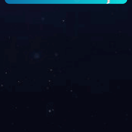
Address：Chaoyang City, Liaoning
Tel：86-421-3931599 3931700
Address：Chaoyang City, Liaoning
Fax：86-421-3931599 3931590
辽ICP备08001690号
All r
OD线上官网(集团)官方网站
|
九游平台
|
安博·体育（中国）官方
网站
|
多宝网页版登录入口_多宝（中国）
|
乐动网页版
|
星空体
育登录_星空体育平台（中国）
|
爱游戏在线登录官网_爱游戏
（中国）
|
星空电子入口_星空(中国)
|
JIUYOU.COM九游娱乐
(中国)官网
|