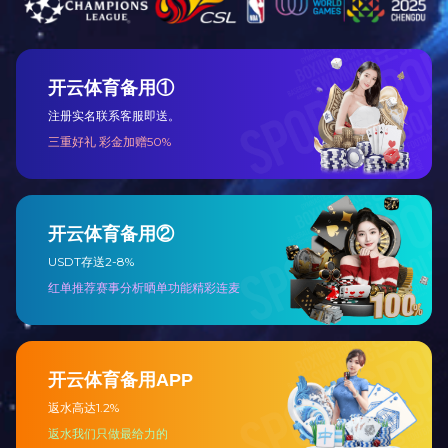
其实，环保升级早已是大
升级的准备并不充分。同时，
稿）》中，规定 “自2020
用”。
据工程机械工业协会年报披
环保政策被严格执行，大批量
遇并存，部分中小企业的技术
行业的集中度，行业准入门槛
而在去年BICES 20
备，向行业内外展示了工程机械
联天下 绿绘未来”也宣示了节能
标准的新型工程机械和具有更