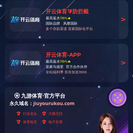
Company news
Company news
Industry news