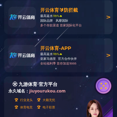
Crushing and screening equ
Artificial board
Preparation section
After treatment.
Cutting and sanding section