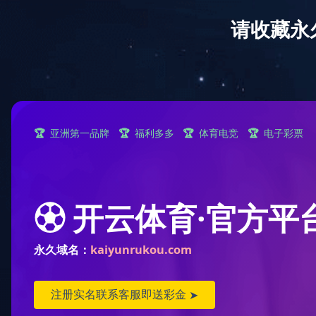
中欧电子首页（中国）官方网站欢迎您！
首页
中欧电子首页（中
国）官方网站