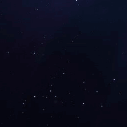
中国·辽宁省朝
电话：86-421-393
售后服务免费电话：1
传真：86-421-393
辽I
OD线上官网(集团)官方网站
|
九游平台
|
安博·体育（中国）官方