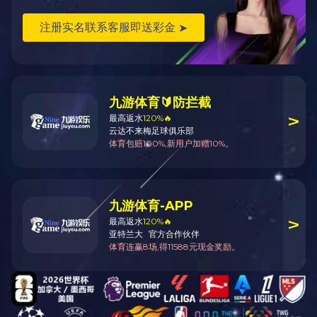
Dler roller production l...
通用系列
2004年我公司从唐山松下引进
给料设备
动托辊生产线，与偶滚装配全
产线上进行，...
提升及输送设备
更多关注
破碎及筛分设备
选矿设备
带式输送机托辊生产线
浮选机系列
Float select powder seri...
主要用于金属选矿流程中对矿
粒度分级，本公司产品主要以X