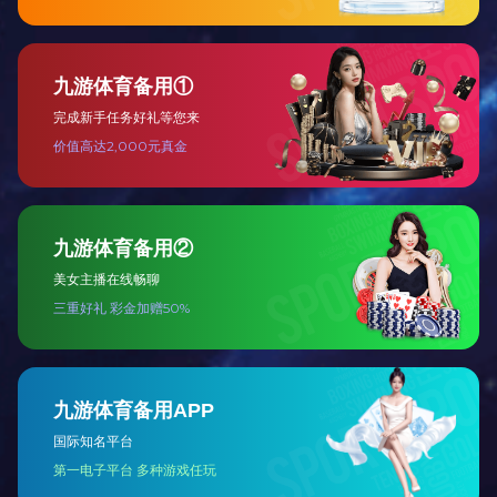
PCH型环锤式破碎机
PCH series circle hammer...
主要技术参数
更多关注